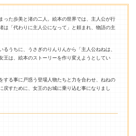
まった歩美と渚の二人。絵本の世界では、主人公が行
渚は「代わりに主人公になって」と頼まれ、物語の主
いるうちに、うさぎのりんりんから「主人公ねねは、
女王は、絵本のストーリーを作り変えようとしてい
をする事に戸惑う登場人物たちと力を合わせ、ねねの
に戻すために、女王のお城に乗り込む事になりまし