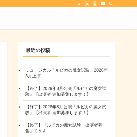
最近の投稿
ミュージカル「ルピカの魔女試験」2026年
8月上演
【終了】2026年8月公演『ルピカの魔女試
験』【出演者 追加募集します！】
【終了】2026年8月公演『ルピカの魔女試
験』【出演者 追加募集します！】
【終了】『ルピカの魔女試験 出演者募
集』Ｑ＆Ａ