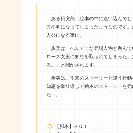
ある日突然、絵本の中に迷い込んでし
方不明になってしまったようなのです。
人公になる事に。
歩美は、へんてこな登場人物と遊んで
ローズ女王に知恵を取られてしまった。
る。」と聞かされます。
歩美は、本来のストーリーと違う行動
知恵を取り返して絵本のストーリーを元
た…。
【脚本】ＫＯＩ