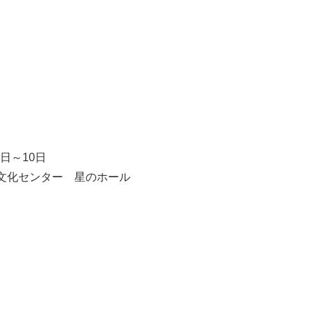
8日～10日
文化センター 星のホール