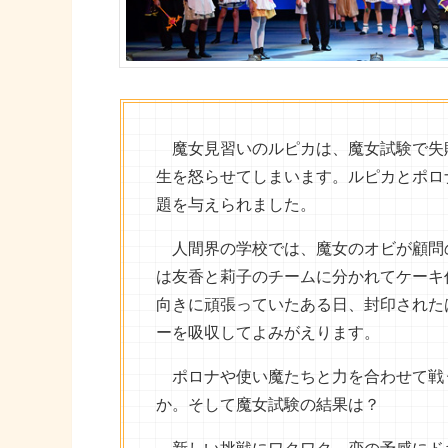
魔女見習いのルピカは、魔女試験で失
生を怒らせてしまいます。ルピカとポロ
題を与えられました。
人間界の学校では、魔女のオビが顧問
は友香と莉子のチームに分かれてケーキ
向きに頑張っていたある日、封印された
ーを吸収してよみがえります。
ポロナや使い魔たちと力を合わせて戦
か。そして魔女試験の結果は？