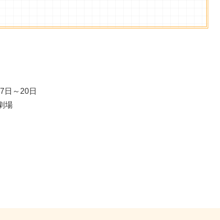
17日～20日
劇場