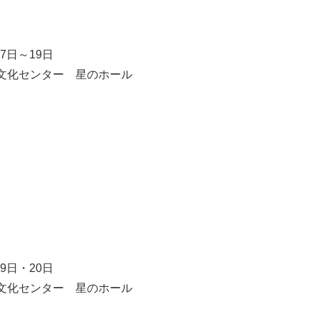
17日～19日
文化センター 星のホール
19日・20日
文化センター 星のホール