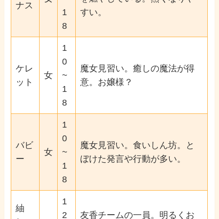
ナス
1
すい。
8
1
0
ケレ
魔女見習い。癒しの魔法が得
女
~
ット
意。お嬢様？
1
8
1
0
バビ
魔女見習い。食いしん坊。と
女
~
ー
ぼけた発言や行動が多い。
1
8
1
紬
2
友香チームの一員。明るくお