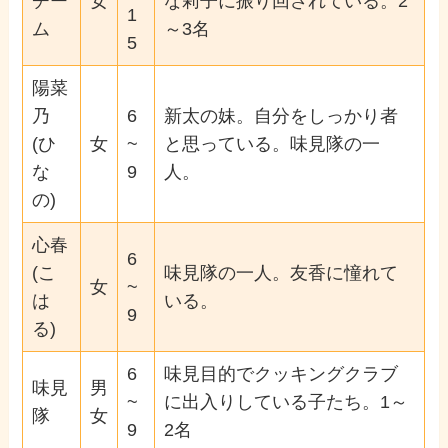
チー
女
な莉子に振り回されている。2
1
ム
～3名
5
陽菜
乃
6
新太の妹。自分をしっかり者
(ひ
女
~
と思っている。味見隊の一
な
9
人。
の)
心春
6
(こ
味見隊の一人。友香に憧れて
女
~
は
いる。
9
る)
6
味見目的でクッキングクラブ
味見
男
~
に出入りしている子たち。1～
隊
女
9
2名