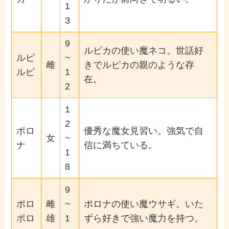
1
3
9
ルピカの使い魔ネコ。世話好
ルピ
~
雌
きでルピカの親のような存
ルピ
1
在。
2
1
2
ポロ
優秀な魔女見習い。強気で自
女
~
ナ
信に満ちている。
1
8
9
ポロ
雌
~
ポロナの使い魔ウサギ。いた
ポロ
雄
1
ずら好きで強い魔力を持つ。