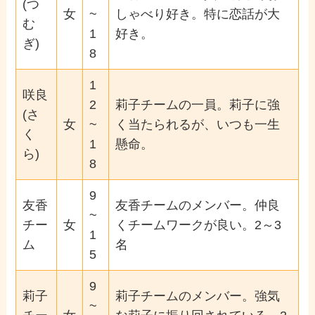
(つ
女
~
しゃべり好き。特に恋話が大
む
1
好き。
ぎ)
8
1
咲良
2
莉子チームの一員。莉子に強
(さ
女
~
く当たられるが、いつも一生
く
1
懸命。
ら)
8
9
友香
友香チームのメンバー。仲良
~
チー
女
くチームワークが良い。2～3
1
ム
名
5
9
莉子
莉子チームのメンバー。強気
~