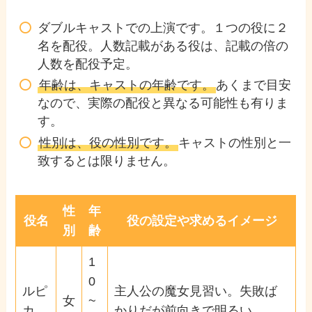
ダブルキャストでの上演です。１つの役に２
名を配役。人数記載がある役は、記載の倍の
人数を配役予定。
年齢は、キャストの年齢です。
あくまで目安
なので、実際の配役と異なる可能性も有りま
す。
性別は、役の性別です。
キャストの性別と一
致するとは限りません。
性
年
役名
役の設定や求めるイメージ
別
齢
1
0
ルピ
主人公の魔女見習い。失敗ば
女
~
カ
かりだが前向きで明るい。