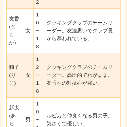
2
1
友香
0
クッキングクラブのチームリ
(と
女
~
ーダー。友達思いでクラブ員
も
1
から慕われている。
か)
8
1
莉子
2
クッキングクラブのチームリ
(り
女
~
ーダー。高圧的でわがまま。
こ)
1
友香への対抗心が強い。
8
1
新太
0
(あ
ルピカと仲良くなる男の子。
男
~
ら
気さくで優しい。