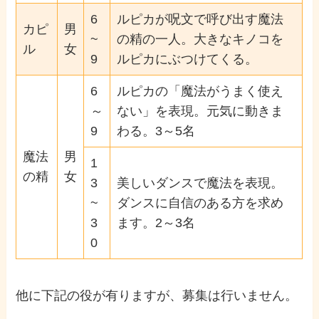
6
ルピカが呪文で呼び出す魔法
カピ
男
~
の精の一人。大きなキノコを
ル
女
9
ルピカにぶつけてくる。
6
ルピカの「魔法がうまく使え
～
ない」を表現。元気に動きま
9
わる。3～5名
魔法
男
1
の精
女
3
美しいダンスで魔法を表現。
~
ダンスに自信のある方を求め
3
ます。2～3名
0
他に下記の役が有りますが、募集は行いません。