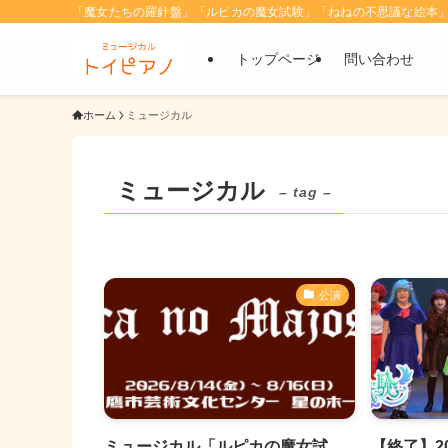
「魔女たちの羅針盤」「ルピカの魔女試験」「ねねの不思議な絵本
トップページ
問い合わせ
ホーム
ミュージカル
ミュージカル
– tag –
公演
ミュージカル「ルピカの魔女試
【終了】2