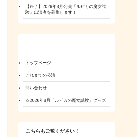
【終了】2026年8月公演『ルピカの魔女試
験』出演者を募集します！
トップページ
これまでの公演
問い合わせ
☆2026年8月「ルピカの魔女試験」グッズ
こちらもご覧ください！