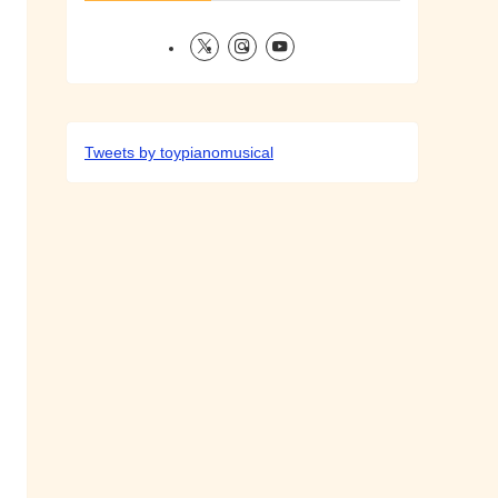
Tweets by toypianomusical