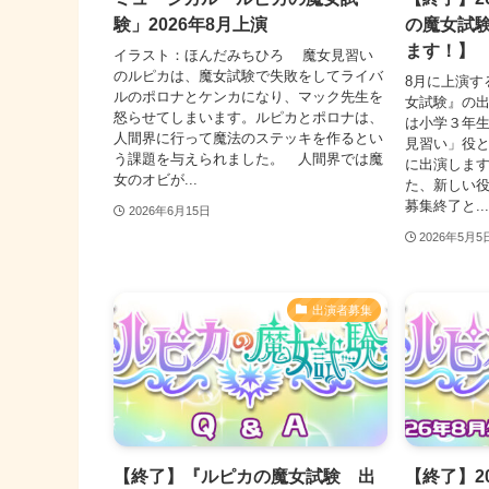
験」2026年8月上演
の魔女試験
ます！】
イラスト：ほんだみちひろ 魔女見習い
のルピカは、魔女試験で失敗をしてライバ
8月に上演す
ルのポロナとケンカになり、マック先生を
女試験』の
怒らせてしまいます。ルピカとポロナは、
は小学３年生
人間界に行って魔法のステッキを作るとい
見習い」役
う課題を与えられました。 人間界では魔
に出演しま
女のオビが...
た、新しい
募集終了と...
2026年6月15日
2026年5月5
出演者募集
【終了】『ルピカの魔女試験 出
【終了】2